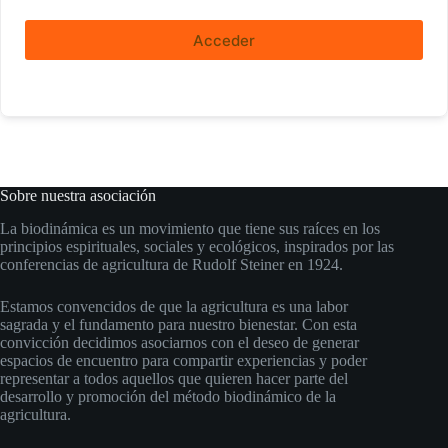
Acceder
Sobre nuestra asociación
La biodinámica es un movimiento que tiene sus raíces en los
principios espirituales, sociales y ecológicos, inspirados por las
conferencias de agricultura de Rudolf Steiner en 1924.
Estamos convencidos de que la agricultura es una labor
sagrada y el fundamento para nuestro bienestar. Con esta
convicción decidimos asociarnos con el deseo de generar
espacios de encuentro para compartir experiencias y poder
representar a todos aquellos que quieren hacer parte del
desarrollo y promoción del método biodinámico de la
agricultura.