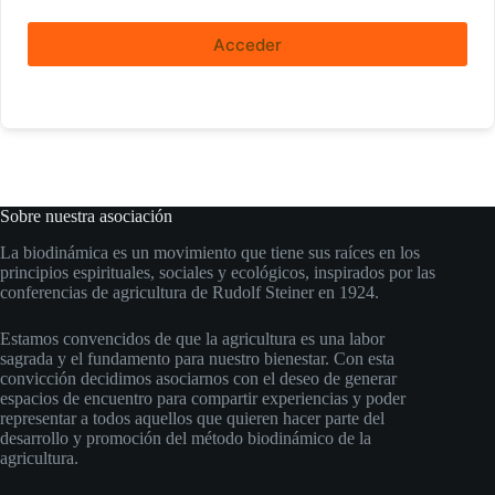
Acceder
Sobre nuestra asociación
La biodinámica es un movimiento que tiene sus raíces en los
principios espirituales, sociales y ecológicos, inspirados por las
conferencias de agricultura de Rudolf Steiner en 1924.
Estamos convencidos de que la agricultura es una labor
sagrada y el fundamento para nuestro bienestar. Con esta
convicción decidimos asociarnos con el deseo de generar
espacios de encuentro para compartir experiencias y poder
representar a todos aquellos que quieren hacer parte del
desarrollo y promoción del método biodinámico de la
agricultura.