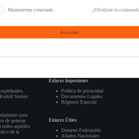
¿Olvidaste la contraseñ
Mantenerme conectado
Acceder
Enlaces Importantes
espirituales,
Política de privacidad
 Rudolf Steiner
Documentos Legales
Régimen Especial
undamento para
Enlaces Útiles
eo de generar
a todos aquellos
Demeter Federación
mico de la
Aliados Nacionales