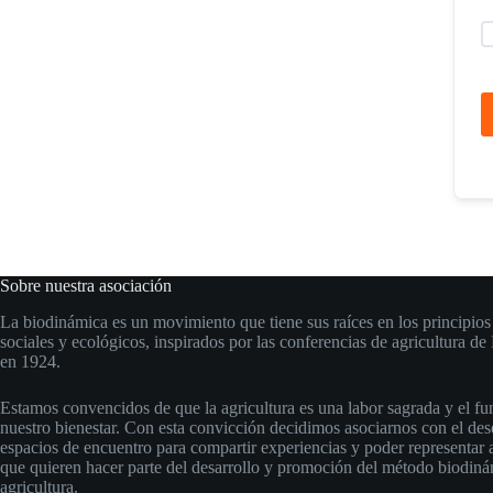
Sobre nuestra asociación
La biodinámica es un movimiento que tiene sus raíces en los principios 
sociales y ecológicos, inspirados por las conferencias de agricultura de
en 1924.
Estamos convencidos de que la agricultura es una labor sagrada y el f
nuestro bienestar. Con esta convicción decidimos asociarnos con el des
espacios de encuentro para compartir experiencias y poder representar 
que quieren hacer parte del desarrollo y promoción del método biodiná
agricultura.