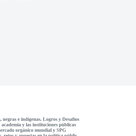
 negras e indígenas. Logros y Desafíos
 academia y las instituciones públicas
 mercado orgánico mundial y SPG
, retos y apuestas en la política públic