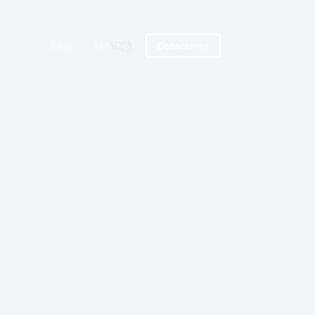
Blog
Más
$
0
Donaciones
Carro
de
compra