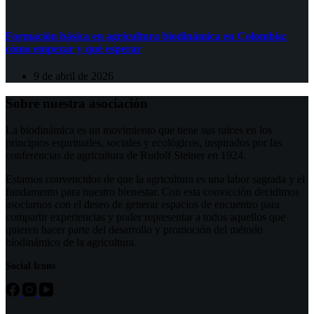
Formación básica en agricultura biodinámica en Colombia:
cómo empezar y qué esperar
9 de abril de 2026
Sobre nuestra asociación
La biodinámica es un movimiento que tiene sus raíces en los
principios espirituales, sociales y ecológicos, inspirados por las
conferencias de agricultura de Rudolf Steiner en 1924.
Estamos convencidos de que la agricultura es una labor sagrada y el
fundamento para nuestro bienestar. Con esta convicción decidimos
asociarnos con el deseo de generar espacios de encuentro para
compartir experiencias y poder representar a todos aquellos que
quieren hacer parte del desarrollo y promoción del método
biodinámico de la agricultura.
Social Icons