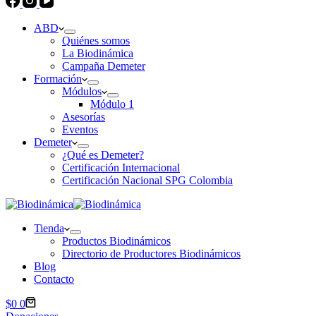
ABD
Quiénes somos
La Biodinámica
Campaña Demeter
Formación
Módulos
Módulo 1
Asesorías
Eventos
Demeter
¿Qué es Demeter?
Certificación Internacional
Certificación Nacional SPG Colombia
Tienda
Productos Biodinámicos
Directorio de Productores Biodinámicos
Blog
Contacto
Carro
$
0
0
de