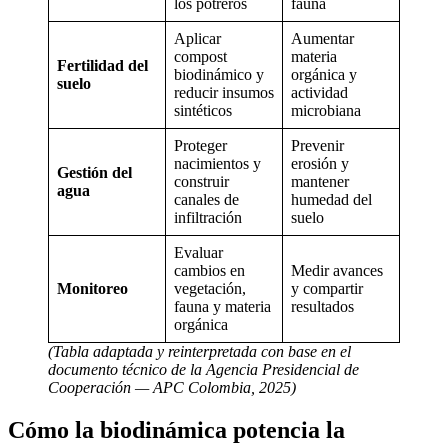
los potreros
fauna
Aplicar
Aumentar
compost
materia
Fertilidad del
biodinámico y
orgánica y
suelo
reducir insumos
actividad
sintéticos
microbiana
Proteger
Prevenir
nacimientos y
erosión y
Gestión del
construir
mantener
agua
canales de
humedad del
infiltración
suelo
Evaluar
cambios en
Medir avances
Monitoreo
vegetación,
y compartir
fauna y materia
resultados
orgánica
(Tabla adaptada y reinterpretada con base en el
documento técnico de la Agencia Presidencial de
Cooperación — APC Colombia, 2025)
Cómo la biodinámica potencia la