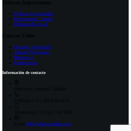
Enlaces Importantes
Política de privacidad
Documentos Legales
Régimen Especial
Enlaces Útiles
Demeter Federación
Aliados Nacionales
Biblioteca
Goetheanum
Información de contacto
Dirección
Armenia, Quindío
Teléfono
(+57) 301 636 6413
WhatsApp
(+57) 312 761 5880
Email
info@abdcolombia.com