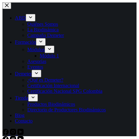
Saltar
al
contenido
ABD
Quiénes Somos
La Biodinámica
Campaña Demeter
Formación
Módulos
Módulo 1
Asesorías
Eventos
Demeter
¿Qué es Demeter?
Certificación Internacional
Certificación Nacional SPG Colombia
Tienda
Productos Biodinámicos
Directorio de Productores Biodinámicos
Blog
Contacto