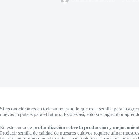
S
i reconociéramos en toda su potestad lo que es la semilla para la agric
nuevos impulsos para el futuro. Esto es así, sólo si el agricultor aprend
En este curso de
profundización sobre la producción y mejoramient
Producir semilla de calidad de nuestros cultivos requiere afinar nuestro
las estrategias que se puedan aplicar para potenciar y sensibilizar vari