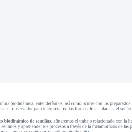
ultura biodinámica, entenderíamos, así como ocurre con los preparados bio
e a ser observador para interpretar en las formas de las plantas, el sueño
o biodinámico de semillas
, afinaremos el trabajo relacionado con la h
s sentidos y aprehender los procesos a través de la metamorfosis de las 
edades a nuestros contextos de cultivo biodinámico.