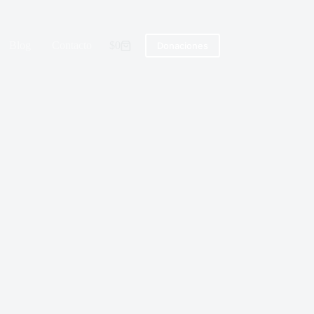
Blog
Contacto
$
0
Donaciones
Carro
de
compra