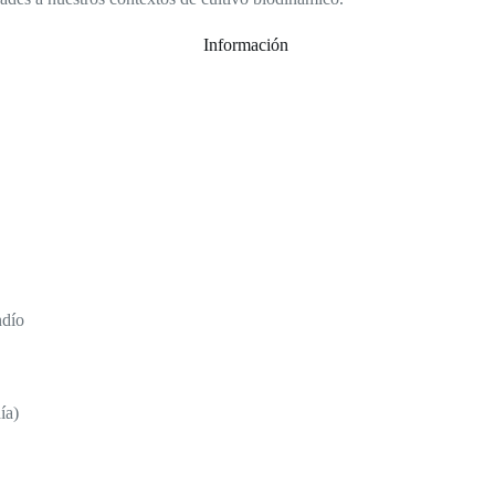
Información
ndío
ía)