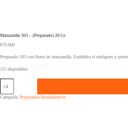
Manzanilla 503 – (Preparado) 20 Gr
$
70.000
Preparado 503 con flores de manzanilla. Estabiliza el nitrógeno y pro
115 disponibles
Manzanilla
503
–
(Preparado)
Categoría:
Preparados Biodinámicos
20
Gr
cantidad