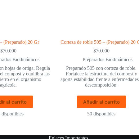
 – (Preparado) 20 Gr
Corteza de roble 505 – (Preparado) 20 
$
70.000
$
70.000
arados Biodinámicos
Preparados Biodinámicos
n hojas de ortiga. Regula
Preparado 505 con corteza de roble.
el compost y equilibra las
Fortalece la estructura del compost y
hierro en el organismo
aporta estabilidad frente a enfermedades
agrícola.
descomposición.
ir al carrito
Añadir al carrito
 disponibles
50 disponibles
Enlaces Importantes