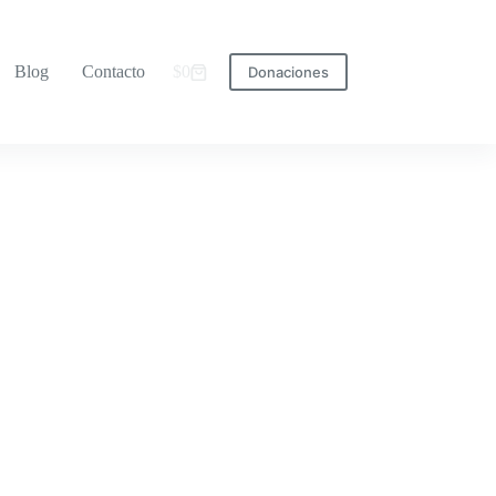
Blog
Contacto
$
0
Donaciones
Carro
de
compra