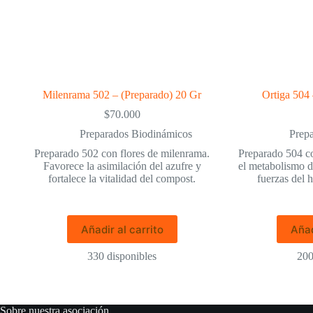
Milenrama 502 – (Preparado) 20 Gr
Ortiga 504
$
70.000
Preparados Biodinámicos
Prep
Preparado 502 con flores de milenrama.
Preparado 504 co
Favorece la asimilación del azufre y
el metabolismo d
fortalece la vitalidad del compost.
fuerzas del 
Añadir al carrito
Añad
330 disponibles
200
Sobre nuestra asociación