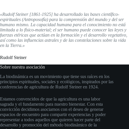
«Rudolf Steiner [1861-1925] ha desarrollado las bases científico-
espirituales (Antroposofía) para la comprensión del mundo y del ser
humano mismo. La capacidad humana para el conocimiento no está
limitada a lo físico-material; el ser humano puede conocer las leyes y
fuerzas etéricas que actúan en la formación y el desarrollo vegetativo,
así como las influencias astrales y de las constelaciones sobre la vida
en la Tierra.»
Rudolf Steiner
Sobre nuestra asociación
La biodinámica es un movimiento que tiene sus raíces en los
principios espirituales, sociales y ecológicos, inspirados por las
conferencias de agricultura de Rudolf Steiner en 1924.
Estamos convencidos de que la agricultura es una labor
sagrada y el fundamento para nuestro bienestar. Con esta
convicción decidimos asociarnos con el deseo de generar
espacios de encuentro para compartir experiencias y poder
representar a todos aquellos que quieren hacer parte del
desarrollo y promoción del método biodinámico de la