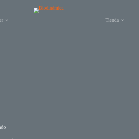
er
Tienda
ndo