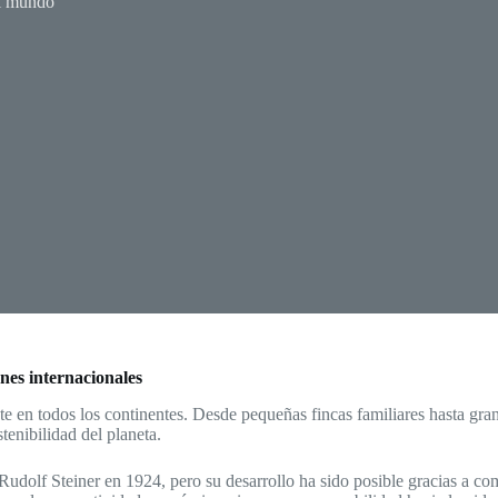
l mundo
nes internacionales
e en todos los continentes. Desde pequeñas fincas familiares hasta gran
tenibilidad del planeta.
 Rudolf Steiner en 1924, pero su desarrollo ha sido posible gracias a co