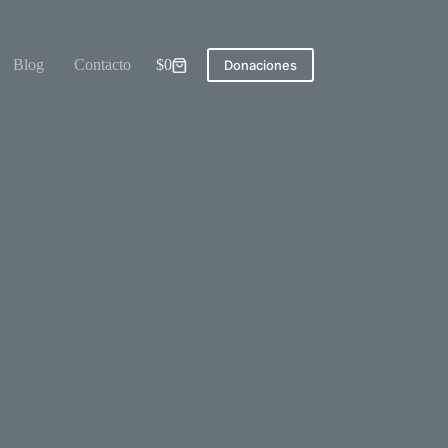
Blog
Contacto
$
0
Donaciones
Carro
de
compra